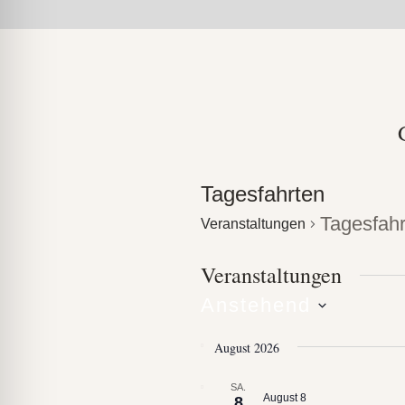
lssicheres Profil
-freundlicher Modus
den-Modus
Tagesfahrten
psie-sicherer Modus
Tagesfahr
Veranstaltungen
Veranstaltungen
Anstehend
Datum
August 2026
wählen.
SA.
August 8
8