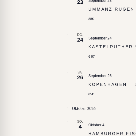
September 23
23
UMMANZ RÜGEN 
88€
DO.
September 24
24
KASTELRUTHER 
€ 97
SA.
September 26
26
KOPENHAGEN –
85€
Oktober 2026
SO.
Oktober 4
4
HAMBURGER FI