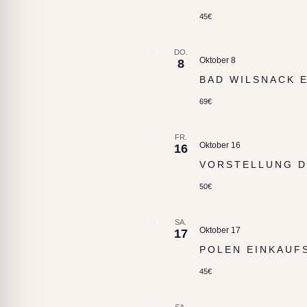
45€
DO.
Oktober 8
8
BAD WILSNACK 
69€
FR.
Oktober 16
16
VORSTELLUNG D
50€
SA.
Oktober 17
17
POLEN EINKAUF
45€