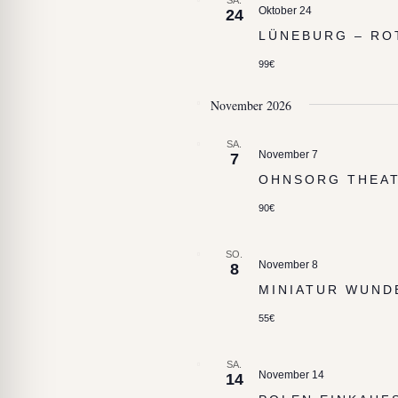
SA.
Oktober 24
24
LÜNEBURG – RO
99€
November 2026
SA.
November 7
7
OHNSORG THEA
90€
SO.
November 8
8
MINIATUR WUND
55€
SA.
November 14
14