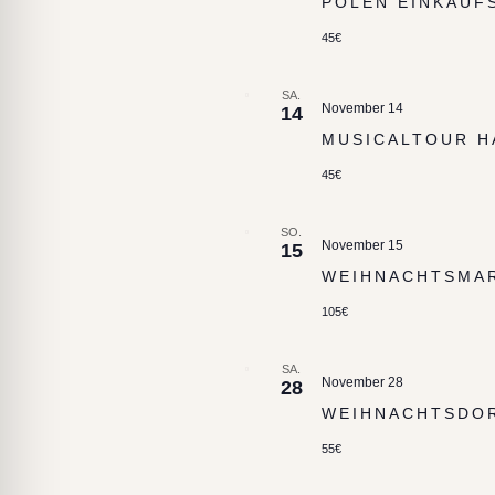
POLEN EINKAUF
45€
SA.
November 14
14
MUSICALTOUR 
45€
SO.
November 15
15
WEIHNACHTSMAR
105€
SA.
November 28
28
WEIHNACHTSDO
55€