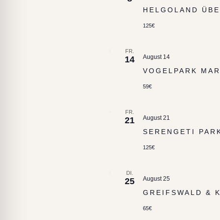
HELGOLAND ÜBE
125€
FR.
August 14
14
VOGELPARK MA
59€
FR.
August 21
21
SERENGETI PAR
125€
DI.
August 25
25
GREIFSWALD & 
65€