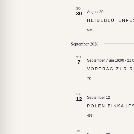
SO.
August 30
30
HEIDEBLÜTENFE
50€
September 2026
MO.
September 7 um 19:00
-
21:
7
VORTRAG ZUR R
7€
SA.
September 12
12
POLEN EINKAUF
45€
MI.