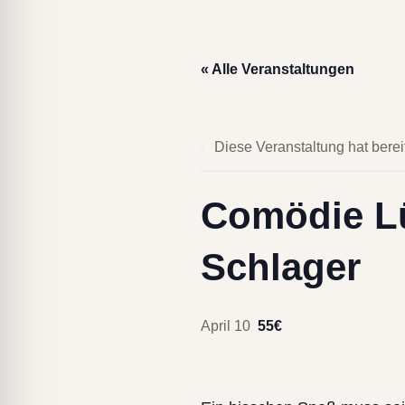
lssicheres Profil
« Alle Veranstaltungen
-freundlicher Modus
den-Modus
Diese Veranstaltung hat berei
psie-sicherer Modus
Comödie Lü
Schlager
April 10
55€