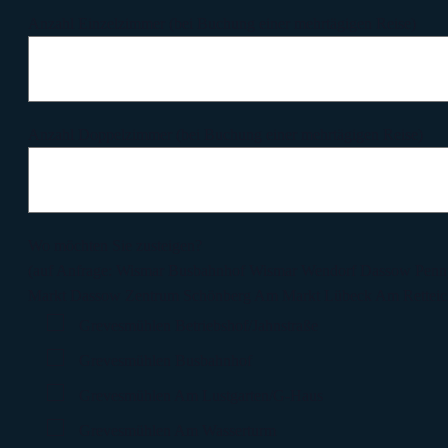
Anzahl Einzelzimmer (bei Buchung einer mehrtägigen Reise)
Anzahl Doppelzimmer (bei Buchung einer mehrtägigen Reise)
Wo möchten Sie zusteigen?
(auf Anfrage: Wismar Busbahnhof Wismar Wendorf Dassow Penn
Markt Dassow Zentrum Schönberg Am Markt Lübeck Am Retteic
Grevesmühlen Betriebshof/Jahnstraße
Grevesmühlen Busbahnhof
Grevesmühlen Am Lustgarten/G-Haus
Grevesmühlen Am Wasserturm