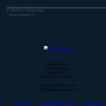
Veranstalter-Website anzeigen
«
Hamburger Hafengeburtstag
Kloster Dobbertin
»
Thomas Krohn
Krohn Busreisen
Jahnstraße 5
23936 Grevesmühlen
Telefon: 03881 75 65 101
info@krohnbusreisen.com
Impressum
Cookie-Richtlinie (EU)
Datenschutz