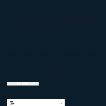
Kontaktanfrage wird diese gelöscht.
Hinweis:
Selbstverständlich können Sie für die Zukunft Ihre Einwilligung
jederzeit widerrufen. Teilen Sie dies bitte per E-Mail an
info@krohnbusreisen.com mit.
Weitere Informationen zum Umgang mit Nutzerdaten entnehmen
Sie gerne der Datenschutzerklärung.
Bitte beweisen Sie, dass Sie kein Spambot sind und wählen Sie
das Symbol
Tasse
.
Zum Kalender hinzufügen