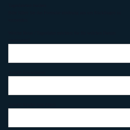
Tagesfahrten buchen.
Bitte füllen Sie das Formular eindeutig aus um Rückfragen zu
vermeiden.
Welche Reise / Tagesfahrt möchten Sie für welches Datum
reservieren?
Anzahl Erwachsene
Anzahl Kinder (mit Alter)