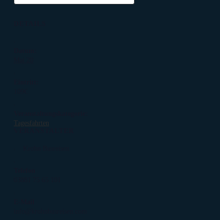
DETAILS
Datum:
Mai 20
Eintritt:
109€
Veranstaltungskategorie:
Tagesfahrten
VERANSTALTER
Krohn Busreisen
Telefon
03881 75 65 101
E-Mail
info@krohnbusreisen.com