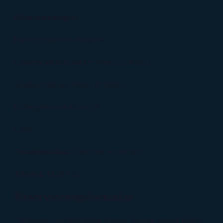
Inklusivleistungen:
Fahrt im modernen Reisebus
Charterschifffahrt auf der Peene (32 Plätze)
Solarboot auf der Peene (11 Plätze)
Kaffeegedeck im Flusscafé
Guide
Anmeldeschluss:
2 Wochen vor Abfahrt
Abfahrt:
10.30 Uhr
Reservierungsformular
Auf diesem Kontaktfomular können Sie eine unserer Reisen /