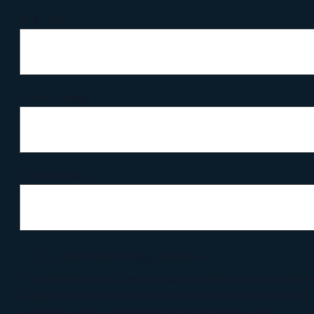
PLZ / Ort
E-Mail-Adresse
Telefonnummer
Datenschutzerklärung zustimmen
Hiermit erteile ich die Zustimmung, dass meine Angaben aus dies
Kontaktformular zur Beantwortung meiner Anfrage erhoben und
verarbeitet werden. Nach Abschluß der Bearbeitung Ihrer