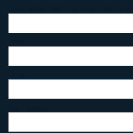
Woanders zusteigen? Senden Sie uns Ihren Abholort auf Anfrage!
Vorname
Nachname
Straße / Hausnummer