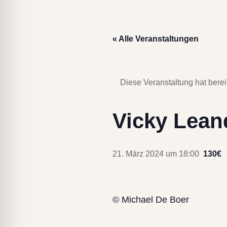
lssicheres Profil
« Alle Veranstaltungen
-freundlicher Modus
den-Modus
Diese Veranstaltung hat berei
psie-sicherer Modus
Vicky Lean
21. März 2024 um 18:00
130€
© Michael De Boer