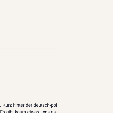
 Kurz hinter der deutsch-polnischen Grenze nahe Linke
Es gibt kaum etwas, was es nicht gibt. Ob Kleidung,