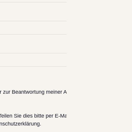
r zur Beantwortung meiner Anfrage erhoben und verarbe
 Teilen Sie dies bitte per E-Mail an info@krohnbusreisen.
nschutzerklärung.