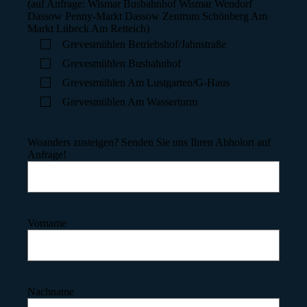
(auf Anfrage: Wismar Busbahnhof Wismar Wendorf
Dassow Penny-Markt Dassow Zentrum Schönberg Am
Markt Lübeck Am Retteich)
Grevesmühlen Betriebshof/Jahnstraße
Grevesmühlen Busbahnhof
Grevesmühlen Am Lustgarten/G-Haus
Grevesmühlen Am Wasserturm
Woanders zusteigen? Senden Sie uns Ihren Abholort auf
Anfrage!
Vorname
Nachname