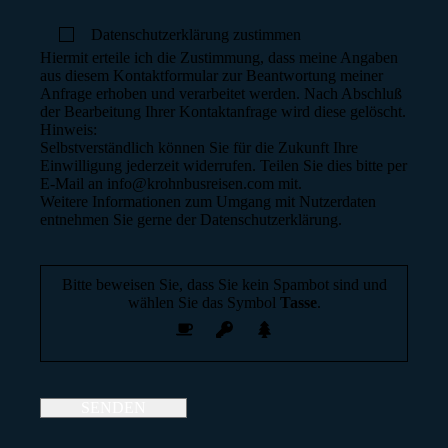
Datenschutzerklärung zustimmen
Hiermit erteile ich die Zustimmung, dass meine Angaben
aus diesem Kontaktformular zur Beantwortung meiner
Anfrage erhoben und verarbeitet werden. Nach Abschluß
der Bearbeitung Ihrer Kontaktanfrage wird diese gelöscht.
Hinweis:
Selbstverständlich können Sie für die Zukunft Ihre
Einwilligung jederzeit widerrufen. Teilen Sie dies bitte per
E-Mail an info@krohnbusreisen.com mit.
Weitere Informationen zum Umgang mit Nutzerdaten
entnehmen Sie gerne der Datenschutzerklärung.
Bitte beweisen Sie, dass Sie kein Spambot sind und
wählen Sie das Symbol
Tasse
.