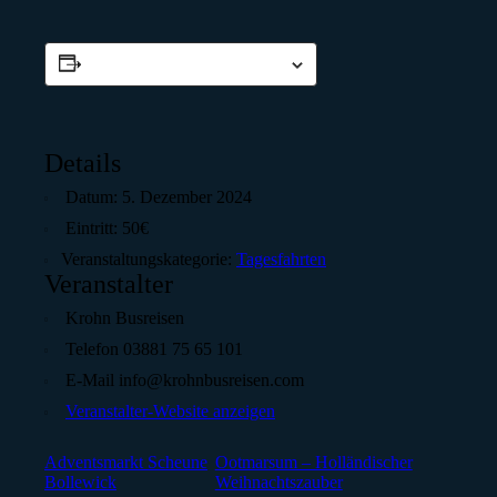
Zum Kalender hinzufügen
Details
Datum:
5. Dezember 2024
Eintritt:
50€
Veranstaltungskategorie:
Tagesfahrten
Veranstalter
Krohn Busreisen
Telefon
03881 75 65 101
E-Mail
info@krohnbusreisen.com
Veranstalter-Website anzeigen
Adventsmarkt Scheune
Ootmarsum – Holländischer
Bollewick
Weihnachtszauber