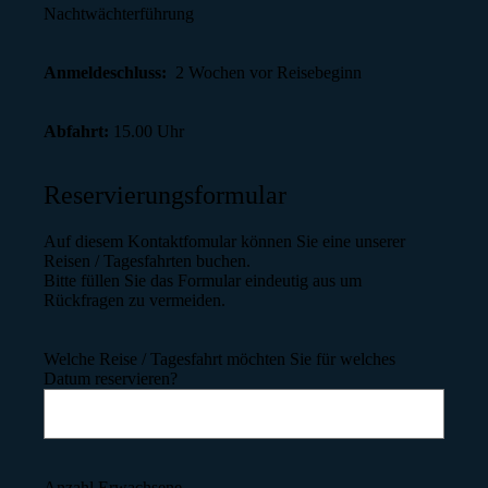
Nachtwächterführung
Anmeldeschluss:
2 Wochen vor Reisebeginn
Abfahrt:
15.00 Uhr
Reservierungsformular
Auf diesem Kontaktfomular können Sie eine unserer
Reisen / Tagesfahrten buchen.
Bitte füllen Sie das Formular eindeutig aus um
Rückfragen zu vermeiden.
Welche Reise / Tagesfahrt möchten Sie für welches
Datum reservieren?
Anzahl Erwachsene