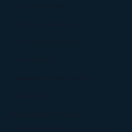
Fahrt im modernen Reisebus
Schifffahrt mit der MS Funny Girl
Frühstück und Abendessen an Bord
Freizeit auf Helgoland
Anmeldeschluss:
2 Wochen vor Abfahrt
Abfahrt:
5.30 Uhr
Reservierungsformular
Auf diesem Kontaktfomular können Sie eine unserer