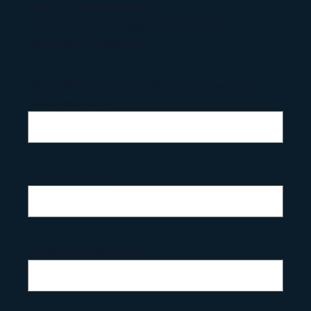
Reisen / Tagesfahrten buchen.
Bitte füllen Sie das Formular eindeutig aus um
Rückfragen zu vermeiden.
Welche Reise / Tagesfahrt möchten Sie für welches
Datum reservieren?
Anzahl Erwachsene
Anzahl Kinder (mit Alter)