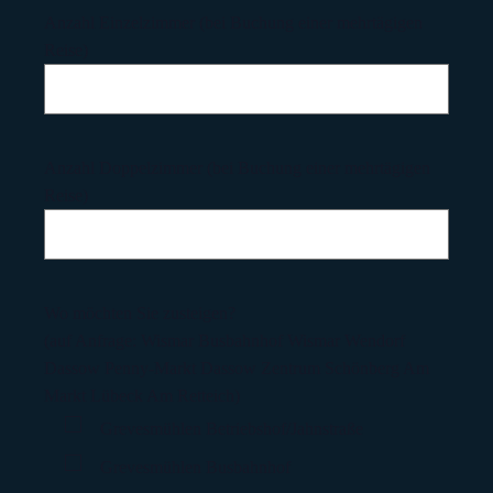
Anzahl Einzelzimmer (bei Buchung einer mehrtägigen
Reise)
Anzahl Doppelzimmer (bei Buchung einer mehrtägigen
Reise)
Wo möchten Sie zusteigen?
(auf Anfrage: Wismar Busbahnhof Wismar Wendorf
Dassow Penny-Markt Dassow Zentrum Schönberg Am
Markt Lübeck Am Retteich)
Grevesmühlen Betriebshof/Jahnstraße
Grevesmühlen Busbahnhof