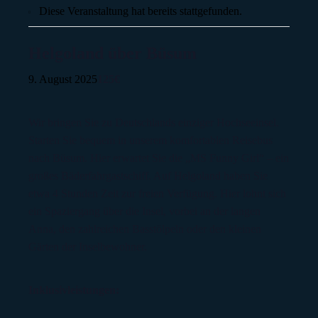
Diese Veranstaltung hat bereits stattgefunden.
Helgoland über Büsum
9. August 2025
125€
Wir bringen Sie zu Deutschlands einziger Hochseeinsel.
Starten Sie bequem in unserem komfortablen Reisebus
nach Büsum. Hier erwartet Sie die „MS Funny Girl“ – ein
großes Bäderfahrgastschiff. Auf Helgoland haben Sie
etwa 4 Stunden Zeit zur freien Verfügung. Hier lohnt sich
ein Spaziergang über die Insel, vorbei an der langen
Anna, den zahlreichen Basstölpeln oder den kleinen
Gärten der Inselbewohner.
Inklusivleistungen: