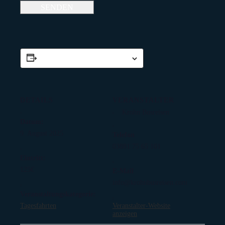
Zum Kalender hinzufügen
DETAILS
VERANSTALTER
Krohn Busreisen
Datum:
9. August 2025
Telefon
03881 75 65 101
Eintritt:
125€
E-Mail
info@krohnbusreisen.com
Veranstaltungskategorie:
Tagesfahrten
Veranstalter-Website
anzeigen