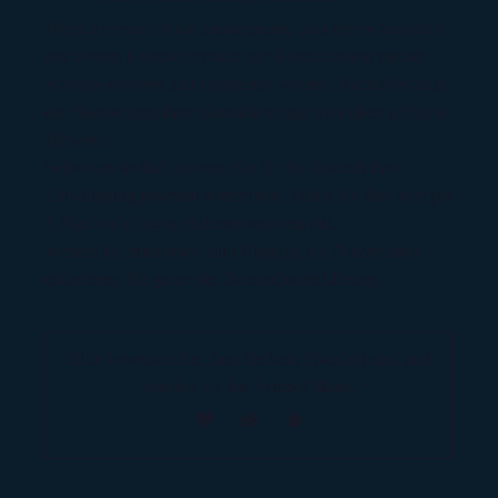
Hiermit erteile ich die Zustimmung, dass meine Angaben
aus diesem Kontaktformular zur Beantwortung meiner
Anfrage erhoben und verarbeitet werden. Nach Abschluß
der Bearbeitung Ihrer Kontaktanfrage wird diese gelöscht.
Hinweis:
Selbstverständlich können Sie für die Zukunft Ihre
Einwilligung jederzeit widerrufen. Teilen Sie dies bitte per
E-Mail an info@krohnbusreisen.com mit.
Weitere Informationen zum Umgang mit Nutzerdaten
entnehmen Sie gerne der Datenschutzerklärung.
Bitte beweisen Sie, dass Sie kein Spambot sind und
wählen Sie das Symbol
Haus
.