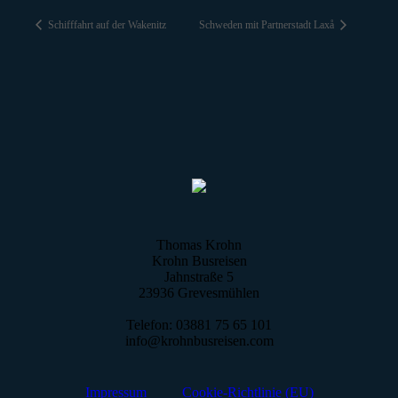
Schifffahrt auf der Wakenitz
Schweden mit Partnerstadt Laxå
Thomas Krohn
Krohn Busreisen
Jahnstraße 5
23936 Grevesmühlen
Telefon: 03881 75 65 101
info@krohnbusreisen.com
Impressum
Cookie-Richtlinie (EU)