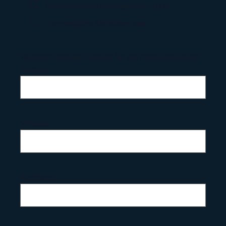
Grevesmühlen Am Lustgarten/G-Haus
Grevesmühlen Am Wasserturm
Woanders zusteigen? Senden Sie uns Ihren Abholort auf
Anfrage!
Vorname
Nachname