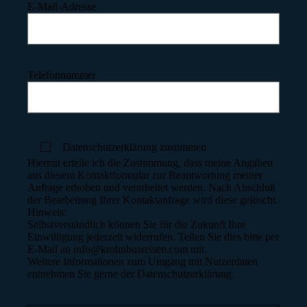
E-Mail-Adresse
Telefonnummer
Datenschutzerklärung zustimmen
Hiermit erteile ich die Zustimmung, dass meine Angaben
aus diesem Kontaktformular zur Beantwortung meiner
Anfrage erhoben und verarbeitet werden. Nach Abschluß
der Bearbeitung Ihrer Kontaktanfrage wird diese gelöscht.
Hinweis:
Selbstverständlich können Sie für die Zukunft Ihre
Einwilligung jederzeit widerrufen. Teilen Sie dies bitte per
E-Mail an info@krohnbusreisen.com mit.
Weitere Informationen zum Umgang mit Nutzerdaten
entnehmen Sie gerne der Datenschutzerklärung.