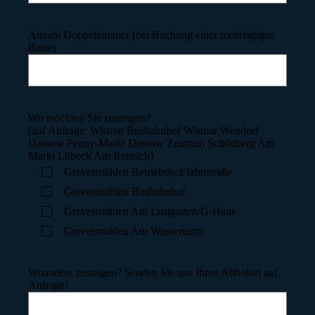
Anzahl Doppelzimmer (bei Buchung einer mehrtägigen
Reise)
Wo möchten Sie zusteigen?
(auf Anfrage: Wismar Busbahnhof Wismar Wendorf
Dassow Penny-Markt Dassow Zentrum Schönberg Am
Markt Lübeck Am Retteich)
Grevesmühlen Betriebshof/Jahnstraße
Grevesmühlen Busbahnhof
Grevesmühlen Am Lustgarten/G-Haus
Grevesmühlen Am Wasserturm
Woanders zusteigen? Senden Sie uns Ihren Abholort auf
Anfrage!