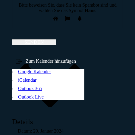
Bitte beweisen Sie, dass Sie kein Spambot sind und
wählen Sie das Symbol
Haus
.
Zum Kalender hinzufügen
Google Kalender
iCalendar
Outlook 365
Outlook Live
Details
Datum:
20. Januar 2024