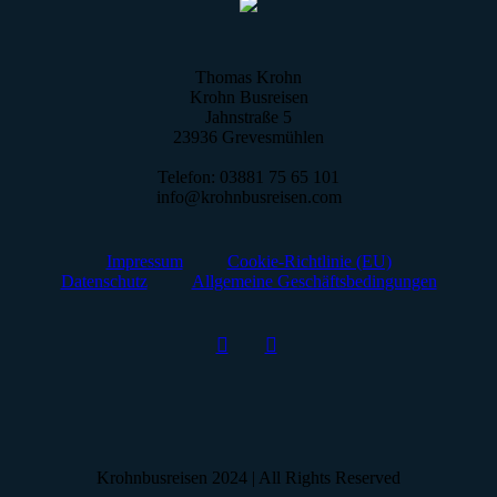
Thomas Krohn
Krohn Busreisen
Jahnstraße 5
23936 Grevesmühlen
Telefon: 03881 75 65 101
info@krohnbusreisen.com
Impressum
Cookie-Richtlinie (EU)
Datenschutz
Allgemeine Geschäftsbedingungen
Krohnbusreisen 2024 | All Rights Reserved