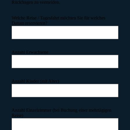
Rückfragen zu vermeiden.
Welche Reise / Tagesfahrt möchten Sie für welches
Datum reservieren?
Anzahl Erwachsene
Anzahl Kinder (mit Alter)
Anzahl Einzelzimmer (bei Buchung einer mehrtägigen
Reise)